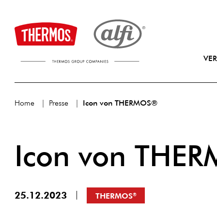
VE
Home
Presse
Icon von THERMOS®
Icon von THE
25.12.2023
THERMOS
®