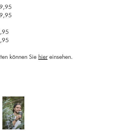
39,95
49,95
7,95
9,95
aten können Sie
hier
einsehen.