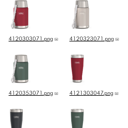
4120303071.png
4120323071.png
4120353071.png
4121303047.png